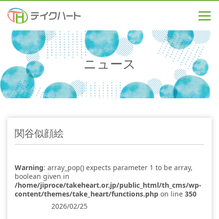
ニュース
関谷似顔絵
Warning
: array_pop() expects parameter 1 to be array,
boolean given in
/home/jiproce/takeheart.or.jp/public_html/th_cms/wp-
content/themes/take_heart/functions.php
on line
350
2026/02/25