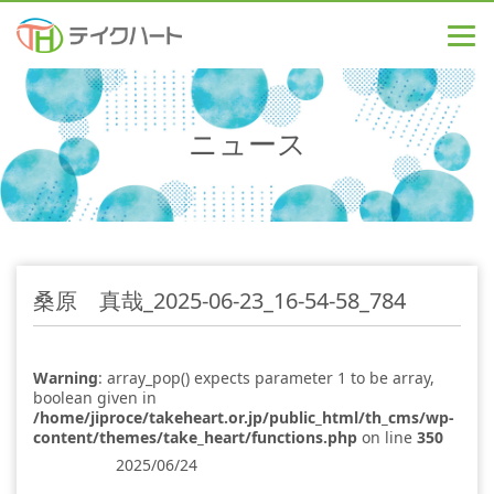
ニュース
桑原 真哉_2025-06-23_16-54-58_784
Warning
: array_pop() expects parameter 1 to be array,
boolean given in
/home/jiproce/takeheart.or.jp/public_html/th_cms/wp-
content/themes/take_heart/functions.php
on line
350
2025/06/24