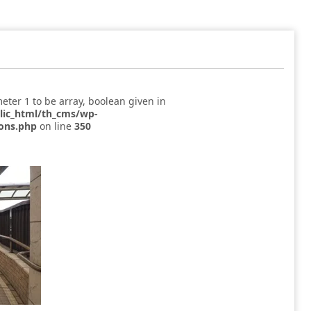
eter 1 to be array, boolean given in
blic_html/th_cms/wp-
ions.php
on line
350