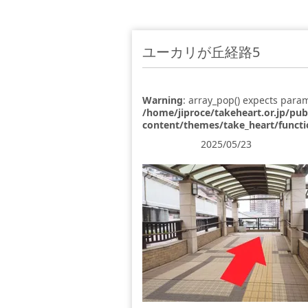
ユーカリが丘経路5
Warning
: array_pop() expects param
/home/jiproce/takeheart.or.jp/pu
content/themes/take_heart/funct
2025/05/23