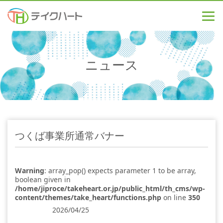
ニュース
つくば事業所通常バナー
Warning
: array_pop() expects parameter 1 to be array,
boolean given in
/home/jiproce/takeheart.or.jp/public_html/th_cms/wp-
content/themes/take_heart/functions.php
on line
350
2026/04/25