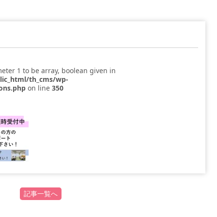
eter 1 to be array, boolean given in
blic_html/th_cms/wp-
ions.php
on line
350
記事一覧へ