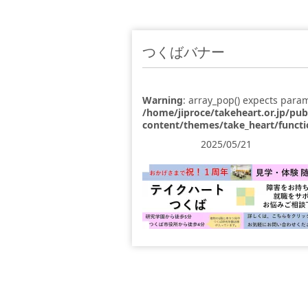
つくばバナー
Warning
: array_pop() expects param
/home/jiproce/takeheart.or.jp/pu
content/themes/take_heart/funct
2025/05/21