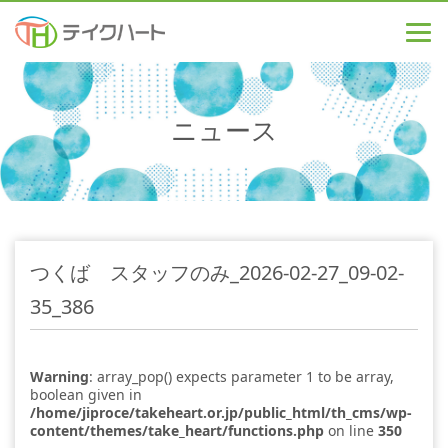
ニュース
つくば スタッフのみ_2026-02-27_09-02-
35_386
Warning
: array_pop() expects parameter 1 to be array,
boolean given in
/home/jiproce/takeheart.or.jp/public_html/th_cms/wp-
content/themes/take_heart/functions.php
on line
350